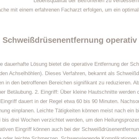
Lebensqualität der Betroffenen zu verbessern
rache mit einem erfahrenen Facharzt erfolgen, um ein optimal
Schweißdrüsenentfernung operativ
 dauerhafte Lösung bietet die operative Entfernung der Sch
den Achselhöhlen). Dieses Verfahren, bekannt als Schweißd
 in den betroffenen Bereichen signifikant zu reduzieren. Ab
her Betäubung. 2. Eingriff: Über kleine Hautschnitte werden
Eingriff dauert in der Regel etwa 60 bis 90 Minuten. Nachso
honung einplanen. Leichte Tätigkeiten können meist nach ei
wei bis drei Wochen verzichtet werden, um den Heilungsproze
tiven Eingriff können auch bei der Schweißdrüsenentfernu
oder leichte Schmerzen. Schwerwiegende Komplikationen si